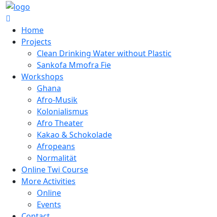
Home
Projects
Clean Drinking Water without Plastic
Sankofa Mmofra Fie
Workshops
Ghana
Afro-Musik
Kolonialismus
Afro Theater
Kakao & Schokolade
Afropeans
Normalität
Online Twi Course
More Activities
Online
Events
Contact