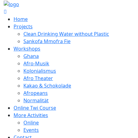
Home
Projects
Clean Drinking Water without Plastic
Sankofa Mmofra Fie
Workshops
Ghana
Afro-Musik
Kolonialismus
Afro Theater
Kakao & Schokolade
Afropeans
Normalität
Online Twi Course
More Activities
Online
Events
Contact